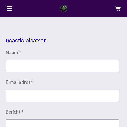
Ga
direct
naar
de
hoofdinhoud
Reactie plaatsen
Naam *
E-mailadres *
Bericht *