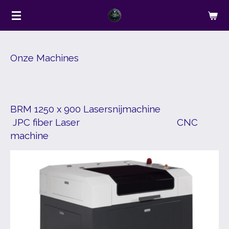
Ga
direct
naar
de
Onze Machines
hoofdinhoud
BRM 1250 x 900 Lasersnijmachine
JPC fiber Laser CNC
machine