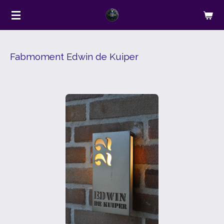
Ga
direct
naar
de
Fabmoment Edwin de Kuiper
hoofdinhoud