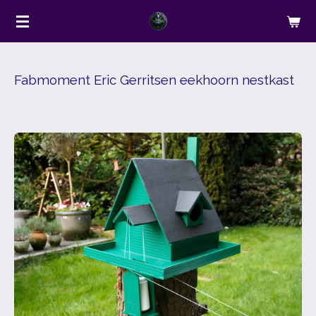
Ga
direct
naar
de
Fabmoment Eric Gerritsen eekhoorn nestkast
hoofdinhoud