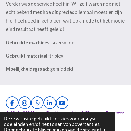
Verder was de service heel fijn. Wij zelf waren nog niet
echt bekend met hoe dit precies allemaal moest en zijn
hier heel goed in geholpen, wat ook mede tot het mooie
eind resultaat heeft geleid!
Gebruikte machines:
lasersnijder
Gebruikt materiaal:
triplex
Moeilijkheidsgraad:
gemiddeld
F
I
W
L
Y
a
n
h
i
o
© 2019 - 2026 MakersDen | Lasersnijden & 3D-printen Deventer
c
s
a
n
u
Deze website gebruikt cookies voor analyse-
Powered by
JouwWeb
e
t
t
k
T
doeleinden en/of het tonen van advertenties.
b
a
s
e
u
Door gebruik te blijven maken van de site gaat u