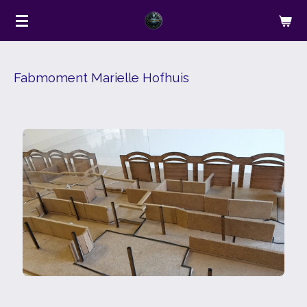
Ga
direct
naar
de
Fabmoment Marielle Hofhuis
hoofdinhoud