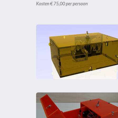
K
osten
€
75,00 per persoon