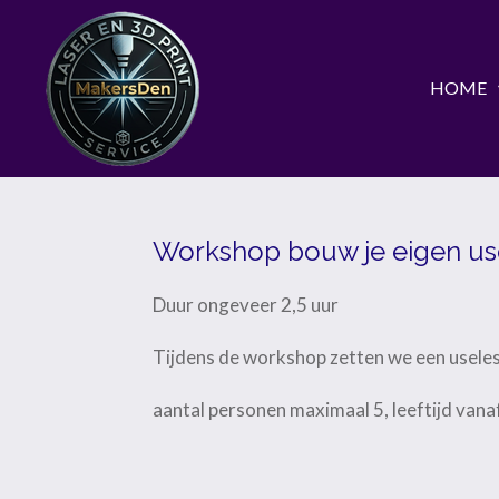
Ga
direct
HOME
naar
de
hoofdinhoud
Workshop bouw je eigen us
Duur ongeveer 2,5 uur
Tijdens de workshop zetten we een useles
aantal personen maximaal 5, leeftijd vana