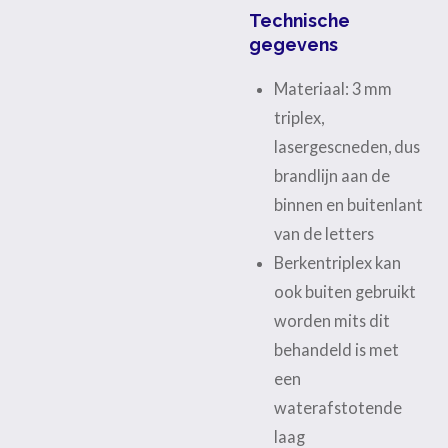
Technische
gegevens
Materiaal: 3 mm
triplex,
lasergescneden, dus
brandlijn aan de
binnen en buitenlant
van de letters
Berkentriplex kan
ook buiten gebruikt
worden mits dit
behandeld is met
een
waterafstotende
laag