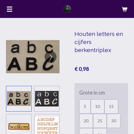
Ga
direct
naar
de
Houten letters en
cijfers
hoofdinhoud
berkentriplex
€ 0,98
Grote in cm
5
10
15
20
25
30