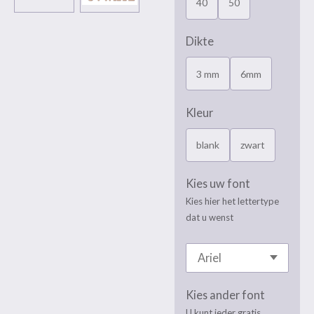
40
50
Dikte
3 mm
6mm
Kleur
blank
zwart
Kies uw font
Kies hier het lettertype
dat u wenst
Kies ander font
U kunt ieder gratis