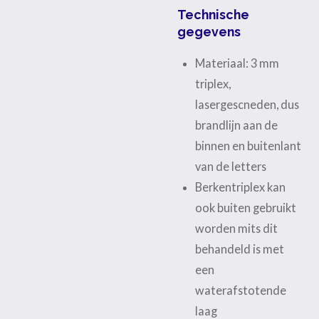
Technische
gegevens
Materiaal: 3 mm
triplex,
lasergescneden, dus
brandlijn aan de
binnen en buitenlant
van de letters
Berkentriplex kan
ook buiten gebruikt
worden mits dit
behandeld is met
een
waterafstotende
laag