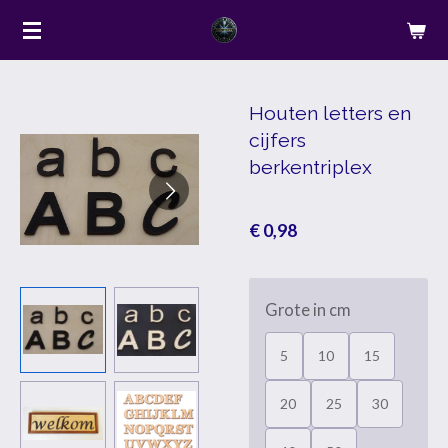
Ga
direct
naar
de
Houten letters en
cijfers
hoofdinhoud
berkentriplex
€ 0,98
Grote in cm
5
10
15
20
25
30