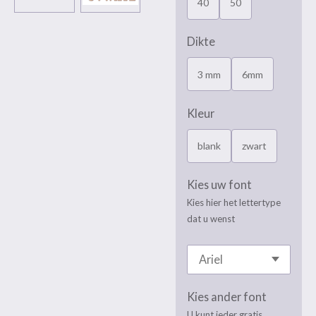
40
50
Dikte
3 mm
6mm
Kleur
blank
zwart
Kies uw font
Kies hier het lettertype
dat u wenst
Kies ander font
U kunt ieder gratis