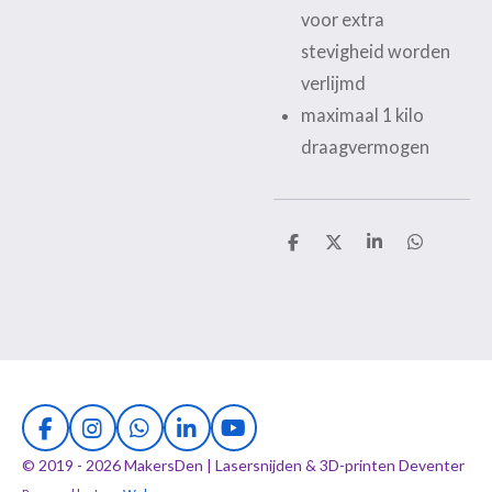
voor extra
stevigheid worden
verlijmd
maximaal 1 kilo
draagvermogen
D
D
S
D
e
e
h
e
l
e
a
l
e
l
r
e
n
e
n
F
I
W
L
Y
a
n
h
i
o
© 2019 - 2026 MakersDen | Lasersnijden & 3D-printen Deventer
c
s
a
n
u