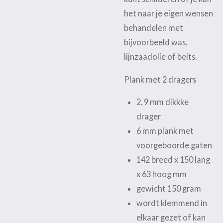
het naar je eigen wensen
behandelen met
bijvoorbeeld was,
lijnzaadolie of beits.
Plank met 2 dragers
2, 9 mm dikkke
drager
6 mm plank met
voorgeboorde gaten
142 breed x 150 lang
x 63 hoog mm
gewicht 150 gram
wordt klemmend in
elkaar gezet of kan