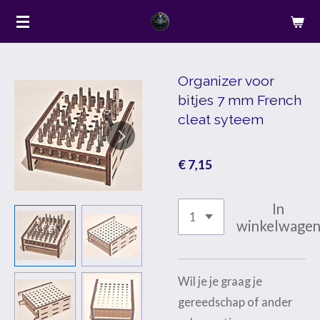
Ga
direct
naar
de
Organizer voor
bitjes 7 mm French
hoofdinhoud
cleat syteem
€ 7,15
In
winkelwage
Wil je je graag je
gereedschap of ander