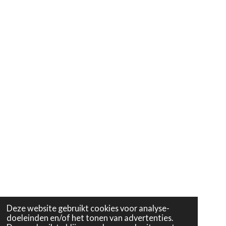
o
r
p
I
e
k
a
p
n
m
Deze website gebruikt cookies voor analyse-
doeleinden en/of het tonen van advertenties.