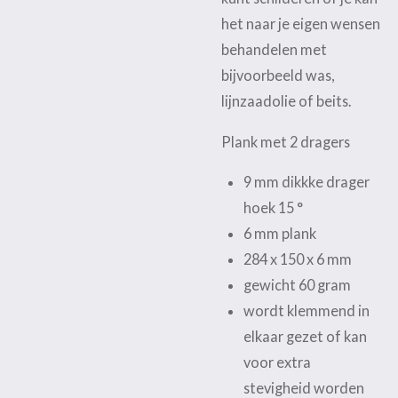
het naar je eigen wensen
behandelen met
bijvoorbeeld was,
lijnzaadolie of beits.
Plank met 2 dragers
9 mm dikkke drager
hoek 15 °
6 mm plank
284 x 150 x 6 mm
gewicht 60 gram
wordt klemmend in
elkaar gezet of kan
voor extra
stevigheid worden