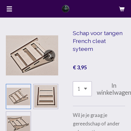
Ga
direct
naar
de
Schap voor tangen
French cleat
hoofdinhoud
syteem
€ 3,95
In
winkelwage
Wil je je graag je
gereedschap of ander