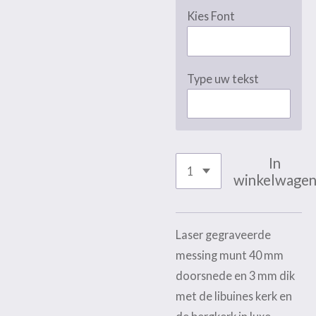
Kies Font
Type uw tekst
In
winkelwage
Laser gegraveerde
messing munt 40 mm
doorsnede en 3 mm dik
met de libuines kerk en