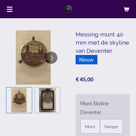
Ga
direct
naar
de
Messing munt 40
mm met de skyline
hoofdinhoud
van Deventer
Nieuw
€ 45,00
Munt Skyline
Deventer
Munt
Hanger