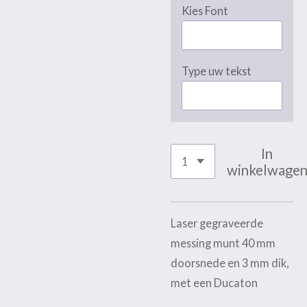
Kies Font
Type uw tekst
In
winkelwage
Laser gegraveerde
messing munt 40 mm
doorsnede en 3 mm dik,
met een Ducaton