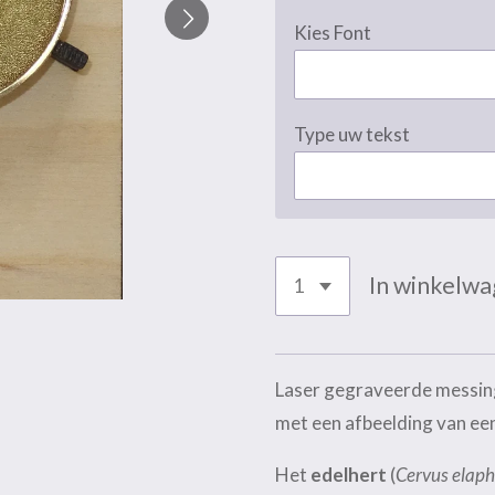
Kies Font
Type uw tekst
In winkelw
Laser gegraveerde messin
met een afbeelding van ee
Het
edelhert
(
Cervus elap