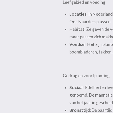
Leefgebied en voeding
Locaties
: In Nederland
Oostvaardersplassen.
Habitat
: Ze geven de 
maar passen zich makkel
Voedsel
: Het zijn plan
boombladeren, takken, 
Gedrag en voortplanting
Sociaal
: Edelherten le
genoemd. De mannetjes 
van het jaar in geschei
Bronsttijd
: De paartij