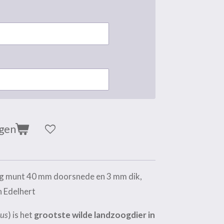
agen
g munt 40 mm doorsnede en 3 mm dik,
n Edelhert
hus
) is het
grootste wilde landzoogdier in