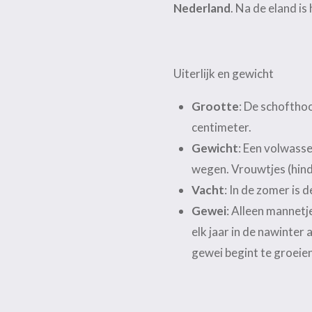
Nederland
. Na de eland i
Uiterlijk en gewicht
Grootte
: De schoftho
centimeter.
Gewicht
: Een volwasse
wegen. Vrouwtjes (hinden
Vacht
: In de zomer is d
Gewei
: Alleen mannetj
elk jaar in de nawinter
gewei begint te groeien