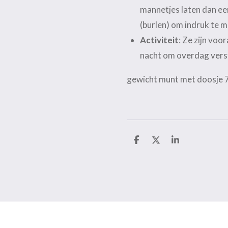
mannetjes laten dan een
(burlen) om indruk te m
Activiteit
: Ze zijn voo
nacht om overdag verst
gewicht munt met doosje 
D
D
S
e
e
h
l
e
a
e
l
r
n
e