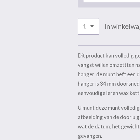
In winkelw
Dit product kan volledig g
vangst willen omzettten na
hanger de munt heft een d
hanger is 34 mm doorsned
eenvoudige leren wax kett
U munt deze munt volledig 
afbeelding van de door u 
wat de datum, het gewicht 
gevangen.