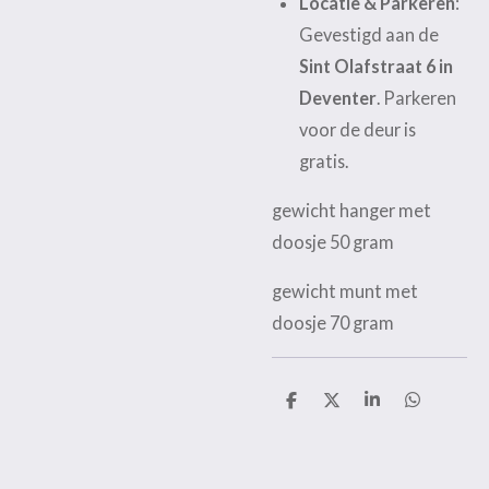
Locatie & Parkeren
:
Gevestigd aan de
Sint Olafstraat 6 in
Deventer
. Parkeren
voor de deur is
gratis.
gewicht hanger met
doosje 50 gram
gewicht munt met
doosje 70 gram
D
D
S
D
e
e
h
e
l
e
a
l
e
l
r
e
n
e
n