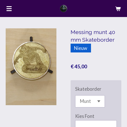
Ga
direct
naar
de
Messing munt 40
mm Skateborder
hoofdinhoud
Nieuw
€ 45,00
Skateborder
Kies Font