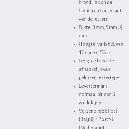
brandlijn aan de
binnen en buitenlant
van de letters
Dikte: 3 mm, 5 mm , 9
mm
Hoogte: variabel, van
10 cm tot 50cm
Lengte / breedte:
afhankelijk van
gekozen lettertype
Levertermijn:
normaal binnen 5
werkdagen
Verzending: bPost
(België) / PostNL
(Nederland)