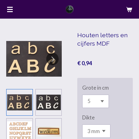
Ga
direct
naar
de
Houten letters en
cijfers MDF
hoofdinhoud
€ 0,94
Grote in cm
Dikte