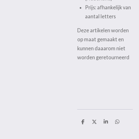
Prijs: afhankelijk van
aantal letters
Deze artikelen worden
op maat gemaakt en
kunnen daaarom niet
worden geretourneerd
D
D
S
D
e
e
h
e
l
e
a
l