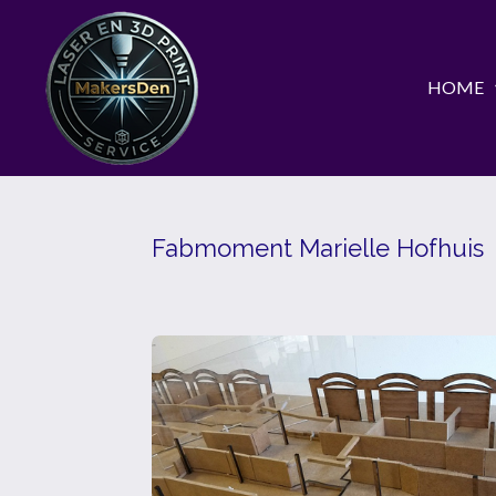
Ga
direct
HOME
naar
de
hoofdinhoud
Fabmoment Marielle Hofhuis