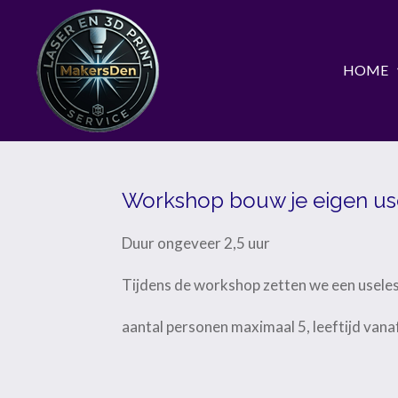
Ga
direct
HOME
naar
de
hoofdinhoud
Workshop bouw je eigen us
Duur ongeveer 2,5 uur
Tijdens de workshop zetten we een useles
aantal personen maximaal 5, leeftijd vana