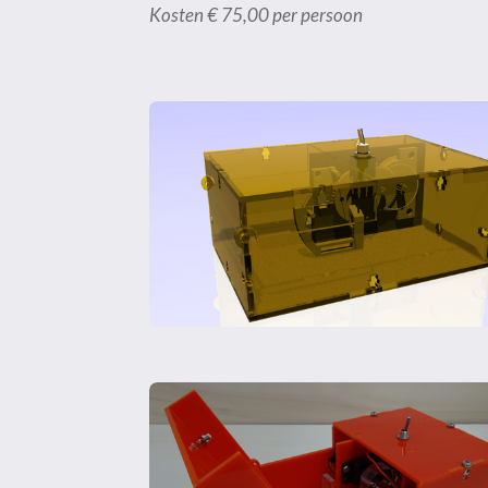
K
osten
€
75,00 per persoon